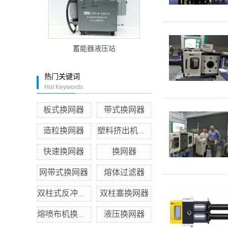
蓄能器液压站
热门关键词
Hot Keywords
板式换网器
带式换网器
造粒换网器
塑料挤出机换网器
快速换网器
换网器
网带式换网器
熔体过滤器
双柱塞换网器
双柱式反冲洗换网器
液压换网器
熔喷布机换网器