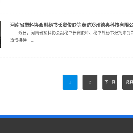
河南省塑料协会副秘书长窦俊岭等走访郑州德奥科技有限
近日，河南省塑料协会副秘书长窦俊岭、秘书处秘书张扬来到郑
热情接待。...
1
2
下一页
尾