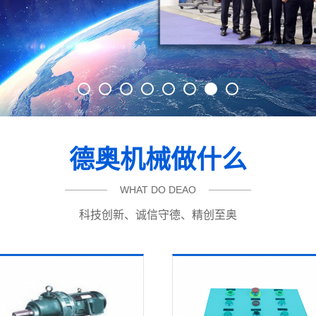
1
2
3
4
5
6
7
8
德奥机械做什么
WHAT DO DEAO
科技创新、诚信守德、精创至奥