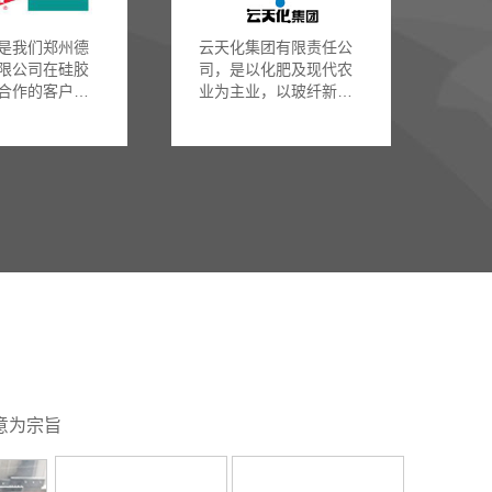
是我们郑州德
云天化集团有限责任公
限公司在硅胶
司，是以化肥及现代农
合作的客户之
业为主业，以玻纤新材
料、磷矿采选及磷化
工、云南水富云天化有
限公司主要经营化肥原
料、化工原料、有机化
工产品、电子材料等。
是我们在化工类行业中
重要的合作客户之一。
单板换网器、双柱连续
换网器和网带式全自动
换网器上都有使用
意为宗旨