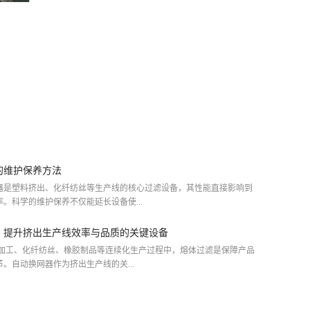
的维护保养方法
塑料挤出、化纤纺丝等生产线的核心过滤设备，其性能直接影响到
。科学的维护保养不仅能延长设备使...
：提升挤出生产线效率与品质的关键设备
工、化纤纺丝、橡胶制品等连续化生产过程中，熔体过滤是保障产品
。自动换网器作为挤出生产线的关...
注意事项，规范操作保障生产线稳定运行