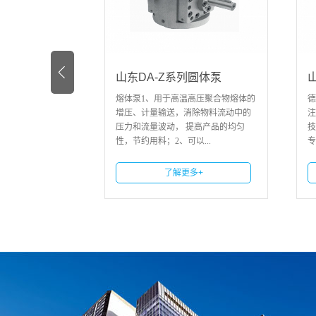
山东DA-Z系列圆体泵
山东驱动系统
、
熔体泵1、用于高温高压聚合物熔体的
德奥专业研发团队
增压、计量输送，消除物料流动中的
注不停机换网器的
压力和流量波动， 提高产品的均匀
技术积累，获得多
性，节约用料；2、可以...
专利。
了解更多+
了解