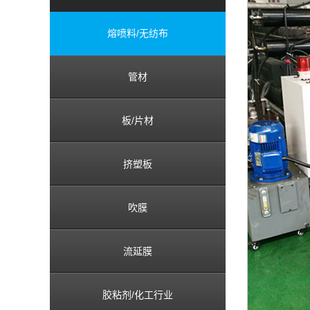
熔喷料/无纺布
管材
板/片材
挤塑板
吹膜
流延膜
胶粘剂/化工行业