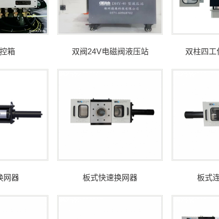
控箱
双阀24V电磁阀液压站
双柱四工
换网器
板式快速换网器
板式