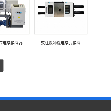
筒连续换网器
双柱反冲洗连续式换网
页