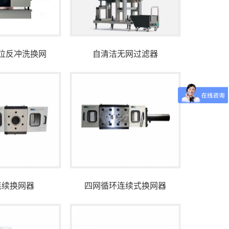
位反冲洗换网
自清洁无网过滤器
连续换网器
四网循环连续式换网器