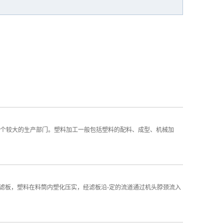
个较大的生产部门。塑料加工一般包括塑料的配料、成型、机械加
滤板，塑料在料筒内塑化压实，经滤板沿-定的流道通过机头脖颈流入