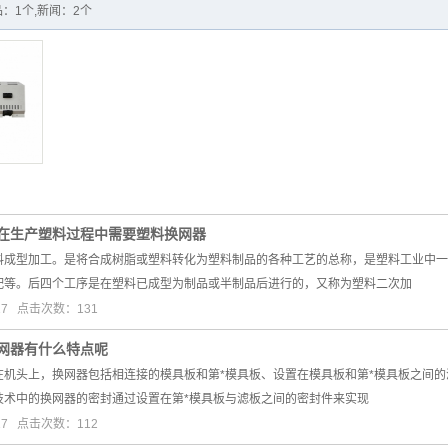
：1个,新闻：2个
在生产塑料过程中需要塑料换网器
型加工。是将合成树脂或塑料转化为塑料制品的各种工艺的总称，是塑料工业中一
配等。后四个工序是在塑料已成型为制品或半制品后进行的，又称为塑料二次加
17 点击次数：131
网器有什么特点呢
头上，换网器包括相连接的模具板和第*模具板、设置在模具板和第*模具板之间的
技术中的换网器的密封通过设置在第*模具板与滤板之间的密封件来实现
17 点击次数：112