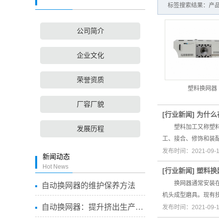
标签搜索结果：产品
公司简介
企业文化
荣誉资质
塑料换网器
厂容厂貌
[
行业新闻
]
为什么
塑料加工又称塑料成
发展历程
工、接合、修饰和装
发布时间：2021-09-
新闻动态
Hot News
[
行业新闻
]
塑料换
换网器通常安装在机
自动换网器的维护保养方法
机头成型磨具。现有
自动换网器：提升挤出生产线...
发布时间：2021-09-