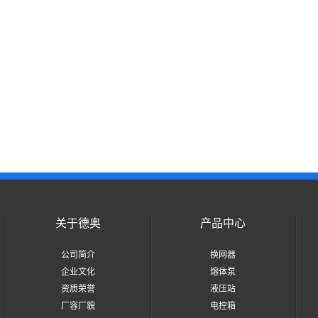
关于德奥
产品中心
公司简介
换网器
企业文化
熔体泵
资质荣誉
液压站
厂容厂貌
电控箱