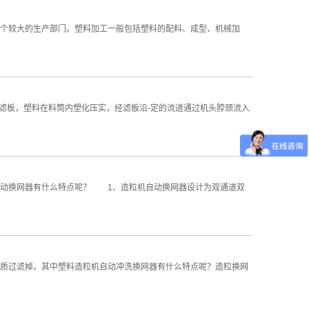
个较大的生产部门。塑料加工一般包括塑料的配料、成型、机械加
滤板，塑料在料筒内塑化压实，经滤板沿-定的流道通过机头脖颈流入
动换网器有什么特点呢？ 1、造粒机自动换网器设计为双通道双
质过滤掉。其中塑料造粒机自动冲洗换网器有什么特点呢？造粒换网