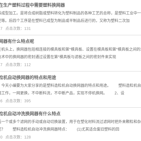
在生产塑料过程中需要塑料换网器
型加工。是将合成树脂或塑料转化为塑料制品的各种工艺的总称，是塑料工业中一
配等。后四个工序是在塑料已成型为制品或半制品后进行的，又称为塑料二次加
17 点击次数：131
网器有什么特点呢
头上，换网器包括相连接的模具板和第*模具板、设置在模具板和第*模具板之间的
技术中的换网器的密封通过设置在第*模具板与滤板之间的密封件来实现
17 点击次数：112
粒机自动换网器的特点和用途
天小编要为大家分享的是塑料造粒机自动换网器的特点和用途。 塑料造粒机自
网工作，一网更换，不中断料流，不中断产品，实现不停机换网。 2、设
26 点击次数：395
粒机自动冲洗换网器有什么特点
个或多个滤网的手动或自动切换装置，用于在塑化材料流过滤网时把外来颗粒和杂
呢？ 塑料造粒机自动冲洗换网器特点： (1)尤其适合废旧塑料的回
10 点击次数：128