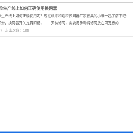
粒生产线上如何正确使用换网器
产线上如何正确使用呢？现在就来和造粒换网器厂家德奥的小编一起了解下吧： 
顺滑，换网器开关是否顺畅。 安装滤网，需要用手动将滤网放在固定板的
27 点击次数：188