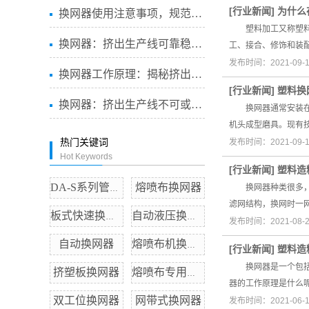
[
行业新闻
]
为什么
换网器使用注意事项，规范操...
塑料加工又称塑料成
换网器：挤出生产线可靠稳定...
工、接合、修饰和装
发布时间：2021-09-
换网器工作原理：揭秘挤出生...
[
行业新闻
]
塑料换
换网器：挤出生产线不可或缺...
换网器通常安装在机
机头成型磨具。现有
热门关键词
发布时间：2021-09-
Hot Keywords
[
行业新闻
]
塑料造
熔喷布换网器
换网器种类很多，今
DA-S系列管道泵
滤网结构，换网时一
板式快速换网器
自动液压换网器
发布时间：2021-08-
自动换网器
熔喷布机换网器
[
行业新闻
]
塑料造
换网器是一个包括一
挤塑板换网器
熔喷布专用熔体泵
器的工作原理是什么
双工位换网器
网带式换网器
发布时间：2021-06-