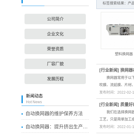
标签搜索结果：产品
公司简介
企业文化
荣誉资质
塑料换网器
厂容厂貌
[
行业新闻
]
换网器
换网器常用于以下生
发展历程
吹膜、流延膜、片材
发布时间：2022-02-
新闻动态
Hot News
[
行业新闻
]
质量好
我们在选择换网器时
自动换网器的维护保养方法
工艺，只是简单加工
自动换网器：提升挤出生产线...
发布时间：2022-01-