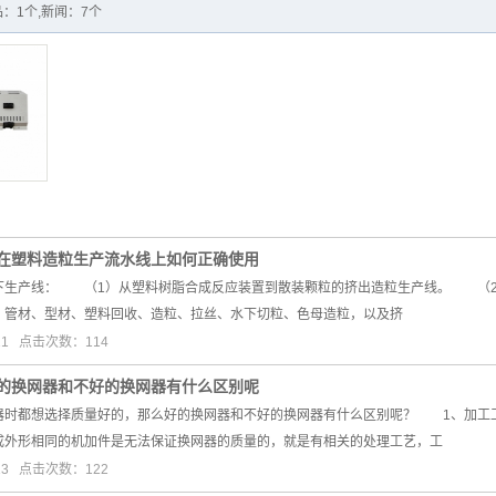
：1个,新闻：7个
在塑料造粒生产流水线上如何正确使用
产线： （1）从塑料树脂合成反应装置到散装颗粒的挤出造粒生产线。 （2）
、管材、型材、塑料回收、造粒、拉丝、水下切粒、色母造粒，以及挤
11 点击次数：114
的换网器和不好的换网器有什么区别呢
都想选择质量好的，那么好的换网器和不好的换网器有什么区别呢？ 1、加工
成外形相同的机加件是无法保证换网器的质量的，就是有相关的处理工艺，工
13 点击次数：122