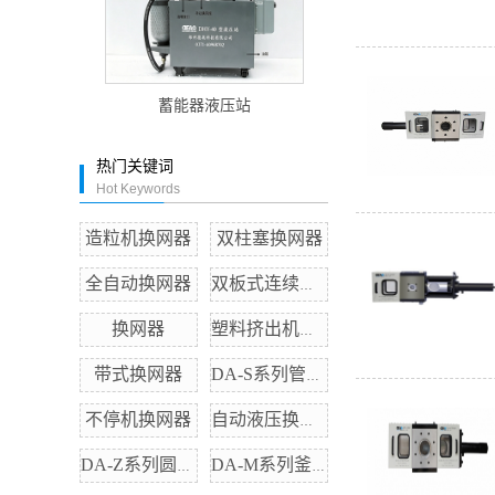
蓄能器液压站
热门关键词
Hot Keywords
造粒机换网器
双柱塞换网器
全自动换网器
双板式连续换网器
换网器
塑料挤出机换网器
带式换网器
DA-S系列管道泵
不停机换网器
自动液压换网器
DA-Z系列圆体泵
DA-M系列釜底泵